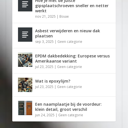
Hoe je met de juiste
gipsplaatschroeven sneller en netter
werkt
nov 21, 2025
|
Bouw
Asbest verwijderen en nieuw dak
plaatsen
sep 3, 2025
|
Geen categorie
EPDM dakbedekking: Europese versus
Amerikaanse variant
jul 23, 2025
|
Geen categorie
Wat is epoxylijm?
jul 23, 2025
|
Geen categorie
Een naamplaatje bij de voordeur:
klein detail, groot verschil
jun 24, 2025
|
Geen categorie