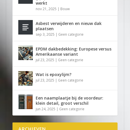
werkt
nov 21, 2025
|
Bouw
Asbest verwijderen en nieuw dak
plaatsen
sep 3, 2025
|
Geen categorie
EPDM dakbedekking: Europese versus
Amerikaanse variant
jul 23, 2025
|
Geen categorie
Wat is epoxylijm?
jul 23, 2025
|
Geen categorie
Een naamplaatje bij de voordeur:
klein detail, groot verschil
jun 24, 2025
|
Geen categorie
ARCHIEVEN