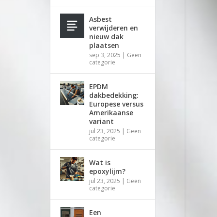
Asbest
verwijderen en
nieuw dak
plaatsen
sep 3, 2025
|
Geen
categorie
EPDM
dakbedekking:
Europese versus
Amerikaanse
variant
jul 23, 2025
|
Geen
categorie
Wat is
epoxylijm?
jul 23, 2025
|
Geen
categorie
Een