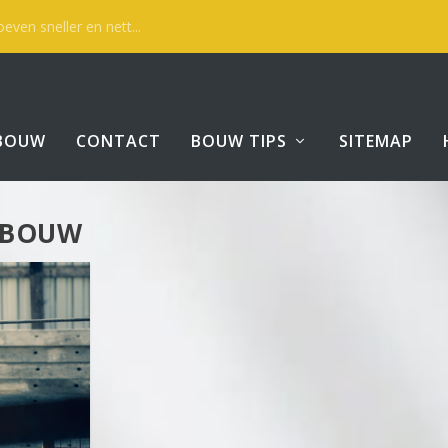
even sneller en nett...
BOUW
CONTACT
BOUW TIPS
SITEMAP
 BOUW