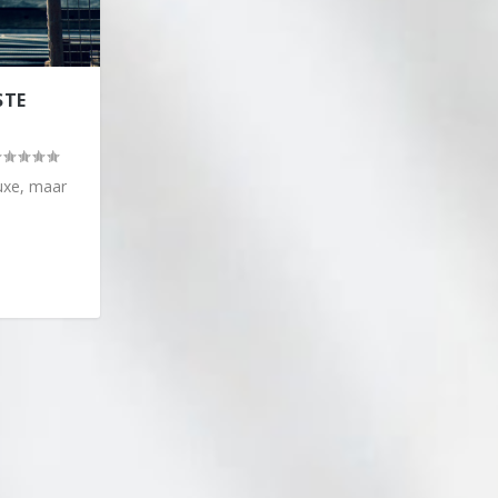
STE
uxe, maar
.