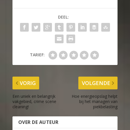
DEEL:
TARIEF:
VORIG
VOLGENDE
Een uniek en belangrijk
Hoe energieopslag helpt
vakgebied, crime scene
bij het managen van
cleaning!
piekbelasting
OVER DE AUTEUR