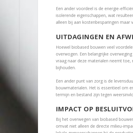
Een ander voordeel is de energie-effici
isolerende eigenschappen, wat resulteer
alleen bij aan kostenbesparingen maar 
UITDAGINGEN EN AFW
Hoewel biobased bouwen veel voordelen
overwogen. Een belangrijke overweging 
vraag naar deze materialen neemt toe, m
bijhouden.
Een ander punt van zorg is de levensduur
bouwmaterialen. Het is essentieel om e
termijn en bestand zijn tegen weersinv
IMPACT OP BESLUITV
Bij het overwegen van biobased bouwen i
omvat niet alleen de directe milieu-im
lokale gemeenschappen bij de productie 