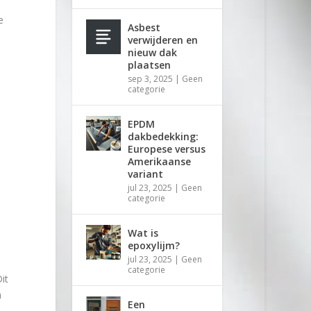
e
Asbest
verwijderen en
nieuw dak
plaatsen
sep 3, 2025
|
Geen
categorie
EPDM
dakbedekking:
Europese versus
Amerikaanse
variant
jul 23, 2025
|
Geen
categorie
Wat is
epoxylijm?
jul 23, 2025
|
Geen
categorie
it
n
Een