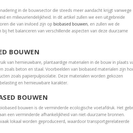
dering in de bouwsector die steeds meer aandacht krijgt vanwege
en milieuvriendelijkheid. In dit artikel zullen we een uitgebreide
oren die van invloed zijn op
biobased bouwen
, en zullen we de
n bij het balanceren van verschillende aspecten van deze duurzame
SED BOUWEN
ik van hernieuwbare, plantaardige materialen in de bouw in plaats v
en zoals beton en staal. Voorbeelden van biobased materialen zijn ho
ucten zoals papierpulpisolatie. Deze materialen worden gekozen
elasting en hernieuwbare karakter.
BASED BOUWEN
 biobased bouwen is de verminderde ecologische voetafdruk. Het gebr
 aan een verminderde afhankelijkheid van niet-duurzame bronnen.
vaak lokaal worden geproduceerd, waardoor transportgerelateerde