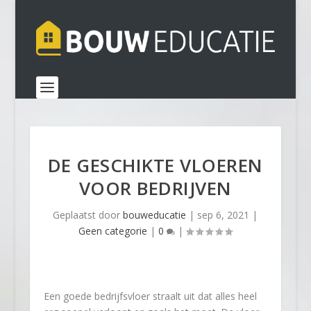
DE GESCHIKTE VLOEREN
VOOR BEDRIJVEN
Geplaatst door
bouweducatie
|
sep 6, 2021
|
Geen categorie
|
0
|
Een goede bedrijfsvloer straalt uit dat alles heel