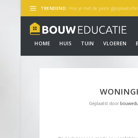
TRENDEND:
Hoe je met de juiste gipsplaatschro
HOME
HUIS
TUIN
VLOEREN
WONINGI
Geplaatst door
bouwedu