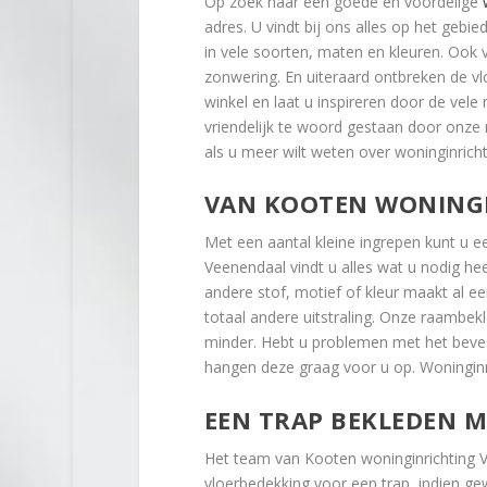
Op zoek naar een goede en voordelige
adres. U vindt bij ons alles op het gebi
in vele soorten, maten en kleuren. Ook v
zonwering. En uiteraard ontbreken de v
winkel en laat u inspireren door de vele 
vriendelijk te woord gestaan door onze 
als u meer wilt weten over woninginrich
VAN KOOTEN WONING
Met een aantal kleine ingrepen kunt u een
Veenendaal vindt u alles wat u nodig he
andere stof, motief of kleur maakt al 
totaal andere uitstraling. Onze raambe
minder. Hebt u problemen met het beves
hangen deze graag voor u op. Woninginri
EEN TRAP BEKLEDEN ME
Het team van Kooten woninginrichting Ve
vloerbedekking voor een trap, indien g