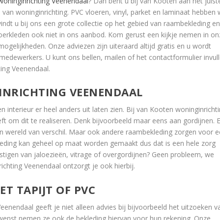
woninginrichting Veenendaal
? Dan bent u bij van Kooten aan het juist
ed van woninginrichting. PVC vloeren, vinyl, parket en laminaat hebben
indt u bij ons een grote collectie op het gebied van raambekleding en
loerkleden ook niet in ons aanbod. Kom gerust een kijkje nemen in on
mogelijkheden. Onze adviezen zijn uiteraard altijd gratis en u wordt
medewerkers. U kunt ons bellen, mailen of het contactformulier invul
ting Veenendaal.
INRICHTING VEENENDAAL
 interieur er heel anders uit laten zien. Bij van Kooten woninginricht
eft om dit te realiseren. Denk bijvoorbeeld maar eens aan gordijnen. 
een wereld van verschil. Maar ook andere raambekleding zorgen voor 
kleding kan geheel op maat worden gemaakt dus dat is een hele zorg
tigen van jaloezieën, vitrage of overgordijnen? Geen probleem, we
chting Veenendaal ontzorgt je ook hierbij.
T TAPIJT OF PVC
enendaal geeft je niet alleen advies bij bijvoorbeeld het uitzoeken v
ewenst nemen ze ook de bekleding hiervan voor hun rekening. Onze