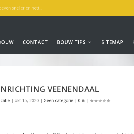
even sneller en nett...
BOUW
CONTACT
BOUW TIPS
SITEMAP
NRICHTING VEENENDAAL
catie
|
okt 15, 2020
|
Geen categorie
|
0
|