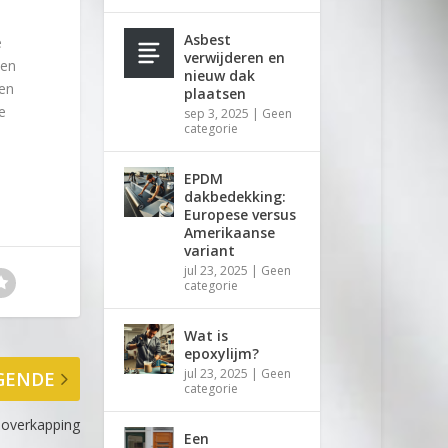
Asbest
e
verwijderen en
 en
nieuw dak
oen
plaatsen
e
sep 3, 2025
|
Geen
categorie
EPDM
dakbedekking:
Europese versus
Amerikaanse
variant
jul 23, 2025
|
Geen
categorie
Wat is
epoxylijm?
jul 23, 2025
|
Geen
GENDE
categorie
 overkapping
Een