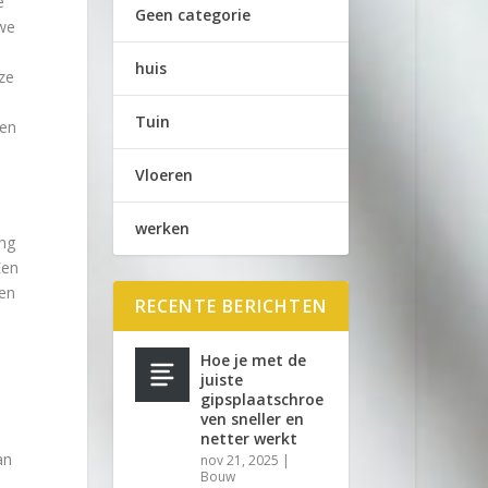
e
Geen categorie
 we
huis
ze
Tuin
len
Vloeren
werken
ing
Een
een
RECENTE BERICHTEN
Hoe je met de
juiste
gipsplaatschroe
ven sneller en
netter werkt
an
nov 21, 2025
|
Bouw