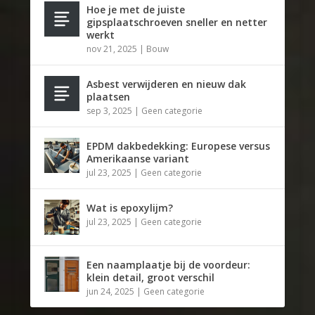
Hoe je met de juiste
gipsplaatschroeven sneller en netter
werkt
nov 21, 2025
|
Bouw
Asbest verwijderen en nieuw dak
plaatsen
sep 3, 2025
|
Geen categorie
EPDM dakbedekking: Europese versus
Amerikaanse variant
jul 23, 2025
|
Geen categorie
Wat is epoxylijm?
jul 23, 2025
|
Geen categorie
Een naamplaatje bij de voordeur:
klein detail, groot verschil
jun 24, 2025
|
Geen categorie