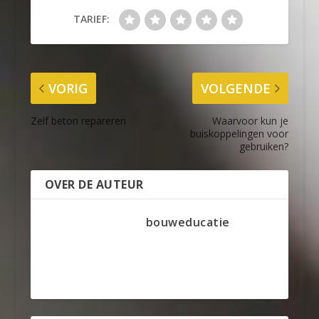
TARIEF:
VORIG
VOLGENDE
Zelf beton repareren
Waarvoor kun je
buiskoppelingen voor
gebruiken?
OVER DE AUTEUR
bouweducatie